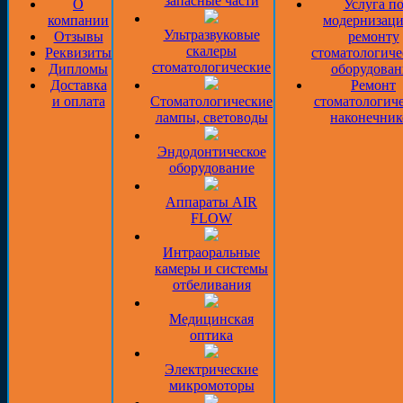
запасные части
О
Услуга п
компании
модернизаци
Ультразвуковые
Отзывы
ремонту
скалеры
Реквизиты
стоматологиче
стоматологические
Дипломы
оборудован
Доставка
Ремонт
и оплата
Стоматологические
стоматологич
лампы, световоды
наконечник
Эндодонтическое
оборудование
Аппараты AIR
FLOW
Интраоральные
камеры и системы
отбеливания
Медицинская
оптика
Электрические
микромоторы