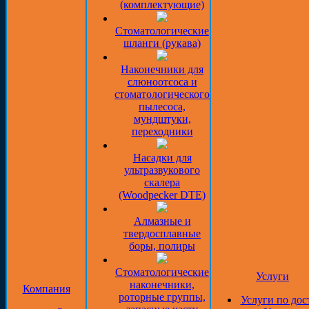
(комплектующие)
Стоматологические
шланги (рукава)
Наконечники для
слюноотсоса и
стоматологического
пылесоса,
мундштуки,
переходники
Насадки для
ультразвукового
скалера
(Woodpecker DTE)
Алмазные и
твердосплавные
боры, полиры
Стоматологические
Услуги
наконечники,
Компания
роторные группы,
Услуги по дос