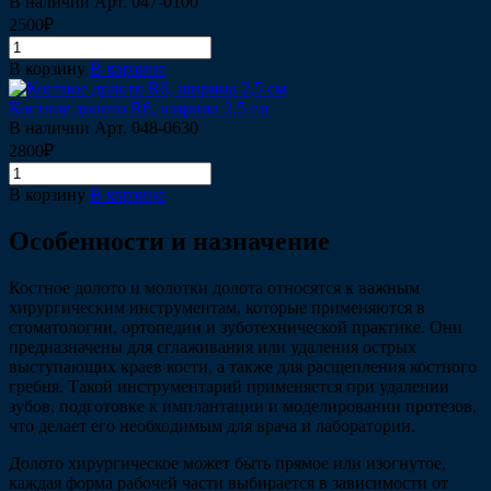
В наличии
Арт.
047-0100
2500₽
В корзину
В корзине
Костное долото R6, ширина 2,5 см
В наличии
Арт.
048-0630
2800₽
В корзину
В корзине
Особенности и назначение
Костное долото и молотки долота относятся к важным
хирургическим инструментам, которые применяются в
стоматологии, ортопедии и зуботехнической практике. Они
предназначены для сглаживания или удаления острых
выступающих краев кости, а также для расщепления костного
гребня. Такой инструментарий применяется при удалении
зубов, подготовке к имплантации и моделировании протезов,
что делает его необходимым для врача и лаборатории.
Долото хирургическое может быть прямое или изогнутое,
каждая форма рабочей части выбирается в зависимости от