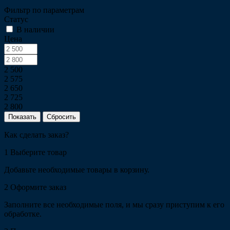
Фильтр по параметрам
Статус
В наличии
Цена
2 500
2 575
2 650
2 725
2 800
Сбросить
Как сделать заказ?
1
Выберите товар
Добавьте необходимые товары в корзину.
2
Оформите заказ
Заполните все необходимые поля, и мы сразу приступим к его
обработке.