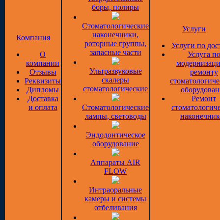
боры, полиры
Стоматологические
Услуги
наконечники,
Компания
роторные группы,
Услуги по дос
запасные части
О
Услуга п
компании
модернизаци
Ультразвуковые
Отзывы
ремонту
скалеры
Реквизиты
стоматологиче
стоматологические
Дипломы
оборудован
Доставка
Ремонт
и оплата
Стоматологические
стоматологич
лампы, световоды
наконечник
Эндодонтическое
оборудование
Аппараты AIR
FLOW
Интраоральные
камеры и системы
отбеливания