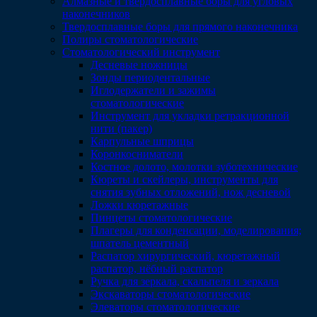
Алмазные и твердосплавные боры для угловых
наконечников
Твердосплавные боры для прямого наконечника
Полиры стоматологические
Стоматологический инструмент
Десневые ножницы
Зонды периодентальные
Иглодержатели и зажимы
стоматологические
Инструмент для укладки ретракционной
нити (пакер)
Карпульные шприцы
Коронкосниматели
Костное долото, молотки зуботехнические
Кюреты и скейлеры, инструменты для
снятия зубных отложений, нож десневой
Ложки кюретажные
Пинцеты стоматологические
Плагеры для конденсации, моделирования;
шпатель цементный
Распатор хирургический, кюретажный
распатор, нёбный распатор
Ручка для зеркала, скальпеля и зеркала
Экскаваторы стоматологические
Элеваторы стоматологические