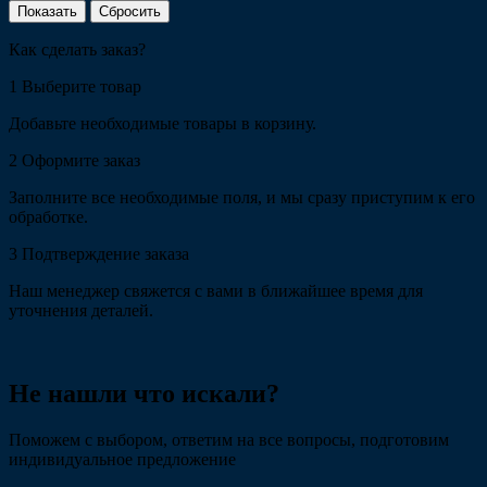
Сбросить
Как сделать заказ?
1
Выберите товар
Добавьте необходимые товары в корзину.
2
Оформите заказ
Заполните все необходимые поля, и мы сразу приступим к его
обработке.
3
Подтверждение заказа
Наш менеджер свяжется с вами в ближайшее время для
уточнения деталей.
Не нашли что искали?
Поможем с выбором, ответим на все вопросы, подготовим
индивидуальное предложение