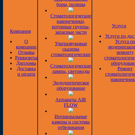
боры, полиры
Стоматологические
наконечники,
Услуги
роторные группы,
Компания
запасные части
Услуги по дос
О
Услуга п
Ультразвуковые
компании
модернизаци
скалеры
Отзывы
ремонту
стоматологические
Реквизиты
стоматологиче
Дипломы
оборудован
Стоматологические
Доставка
Ремонт
лампы, световоды
и оплата
стоматологич
наконечник
Эндодонтическое
оборудование
Аппараты AIR
FLOW
Интраоральные
камеры и системы
отбеливания