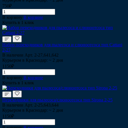
750₽
В корзину
В корзине
Купить в 1 клик
Набор переходников для пылесоса и слюноотсоса тип Cattani
2-27
В наличии
Арт.
2-27,641,642
Курьером в Краснодар: ~ 2 дня
1150₽
В корзину
В корзине
Купить в 1 клик
Переходники для пылесоса/слюноотсоса тип Sirona 2-25
В наличии
Арт.
2-25,643,644
Курьером в Краснодар: ~ 2 дня
1150₽
В корзину
В корзине