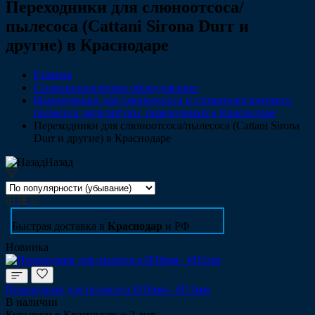
Переходники для слюноотсоса/
пылесоса (Cattani Sirona Durr и
другие) в Краснодаре
Главная
Стоматологическое оборудование
Наконечники для слюноотсоса и стоматологического
пылесоса, мундштуки, переходники в Краснодаре
Переходники для слюноотсоса/пылесоса (Cattani Sirona
Durr и другие) в Краснодаре
Назад
Быстрая доставка в
Краснодар
и РФ
Новинка
Переходник для пылесоса Ø16мм - Ø11мм
В наличии
Курьером в Краснодар: ~ 2 дня