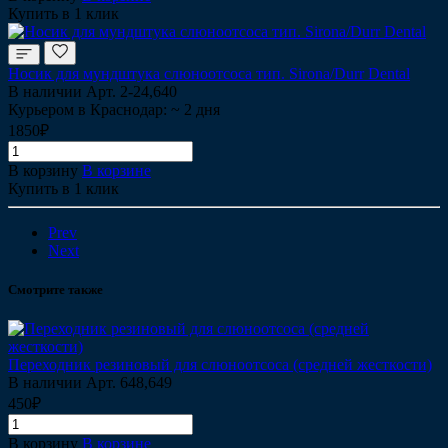
Купить в 1 клик
Носик для мундштука слюноотсоса тип. Sirona/Durr Dental
В наличии
Арт.
2-24,640
Курьером в Краснодар: ~ 2 дня
1850₽
В корзину
В корзине
Купить в 1 клик
Prev
Next
Смотрите также
Переходник резиновый для слюноотсоса (средней жесткости)
В наличии
Арт.
648,649
450₽
В корзину
В корзине