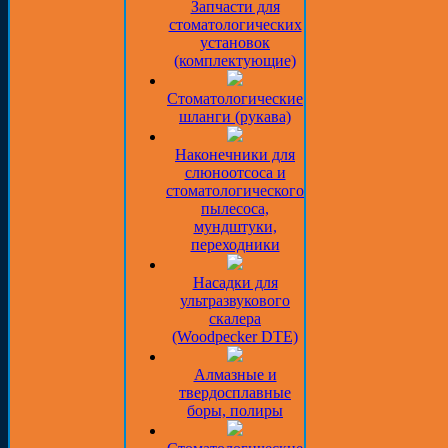
Запчасти для
стоматологических
установок
(комплектующие)
Стоматологические
шланги (рукава)
Наконечники для
слюноотсоса и
стоматологического
пылесоса,
мундштуки,
переходники
Насадки для
ультразвукового
скалера
(Woodpecker DTE)
Алмазные и
твердосплавные
боры, полиры