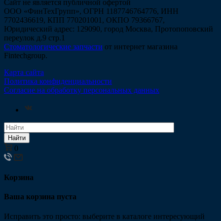
Сайт не является публичной офертой
ООО «ФинТехГрупп», ОГРН 1187746764776, ИНН
7702436619, КПП 770201001, ОКПО 79366767,
Юридический адрес: 129090, город Москва, Протопоповский
переулок д.9 стр.1
Стоматологические запчасти
от интернет магазина
Fintechgroup.
Карта сайта
Политика конфиденциальности
Согласие на обработку персональных данных
Найти
0
Корзина
Ваша корзина пуста
Исправить это просто: выберите в каталоге интересующий