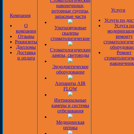
Стоматологические
наконечники,
Услуги
роторные группы,
Компания
запасные части
Услуги по дос
О
Услуга п
Ультразвуковые
компании
модернизаци
скалеры
Отзывы
ремонту
стоматологические
Реквизиты
стоматологиче
Дипломы
оборудован
Стоматологические
Доставка
Ремонт
лампы, световоды
и оплата
стоматологич
наконечник
Эндодонтическое
оборудование
Аппараты AIR
FLOW
Интраоральные
камеры и системы
отбеливания
Медицинская
оптика