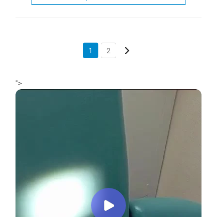
1
2
">