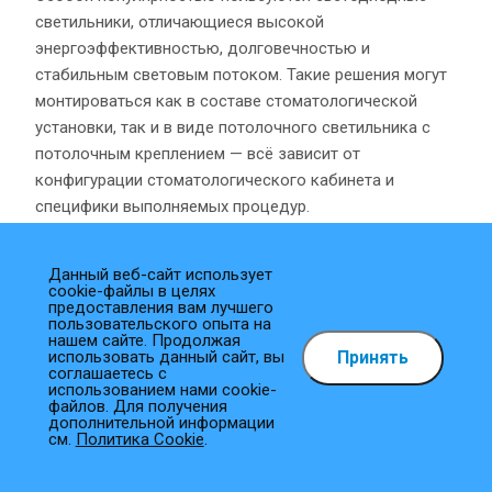
светильники, отличающиеся высокой
энергоэффективностью, долговечностью и
стабильным световым потоком. Такие решения могут
монтироваться как в составе стоматологической
установки, так и в виде потолочного светильника с
потолочным креплением — всё зависит от
конфигурации стоматологического кабинета и
специфики выполняемых процедур.
В рамках оснащения медицинских учреждений
Данный веб-сайт использует
применяются и операционные светильники,
cookie-файлы в целях
предоставления вам лучшего
обеспечивающие яркий и направленный поток света
пользовательского опыта на
на нужную область. Они особенно важны при
нашем сайте. Продолжая
Принять
использовать данный сайт, вы
хирургических вмешательствах и требовательных
соглашаетесь с
использованием нами cookie-
манипуляциях в сфере стоматологии.
файлов. Для получения
дополнительной информации
см.
Политика Cookie
.
Выбор правильного осветительного оборудования —
важный этап при проектировании или модернизации