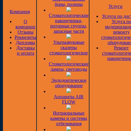
боры, полиры
Услуги
Компания
Стоматологические
Услуги по дос
наконечники,
О
Услуга п
роторные группы,
компании
модернизаци
запасные части
Отзывы
ремонту
Реквизиты
стоматологиче
Ультразвуковые
Дипломы
оборудован
скалеры
Доставка
Ремонт
стоматологические
и оплата
стоматологич
наконечник
Стоматологические
лампы, световоды
Эндодонтическое
оборудование
Аппараты AIR
FLOW
Интраоральные
камеры и системы
отбеливания