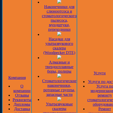
Наконечники для
слюноотсоса и
стоматологического
пылесоса,
мундштуки,
переходники
Насадки для
ультразвукового
скалера
(Woodpecker DTE)
Алмазные и
твердосплавные
боры, полиры
Услуги
Компания
Стоматологические
Услуги по дос
наконечники,
О
Услуга п
роторные группы,
компании
модернизаци
запасные части
Отзывы
ремонту
Реквизиты
стоматологиче
Ультразвуковые
Дипломы
оборудован
скалеры
Доставка
Ремонт