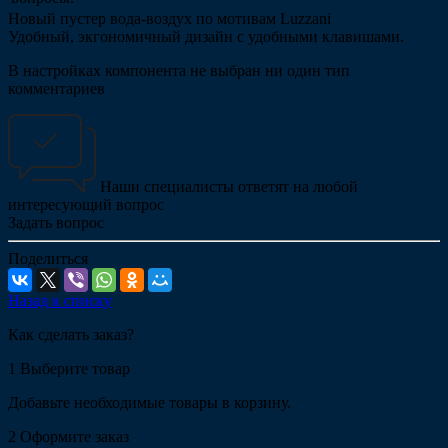
Новый пустер вода-воздух по мотивам Luzzani
Удобный, экгономичный дизайн с удобными клавишами.
В настройках компонента не выбран ни один тип
комментариев
Наши специалисты ответят на любой
интересующий вопрос
Задать вопрос
Поделиться
Назад к списку
Как сделать заказ?
1
Выберите товар
Добавьте необходимые товары в корзину.
2
Оформите заказ