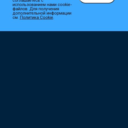
соглашаетесь с
использованием нами cookie-
файлов. Для получения
1
Выберите товар
дополнительной информации
см.
Политика Cookie
.
Добавьте необходимые товары в корзину.
2
Оформите заказ
Заполните все необходимые поля, и мы сразу приступим к
его обработке.
3
Подтверждение заказа
Наш менеджер свяжется с вами в ближайшее время для
уточнения деталей.
Не нашли что искали?
Поможем с выбором, ответим на все вопросы,