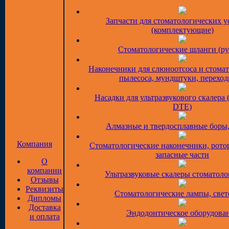
Запчасти для стоматологических у
(комплектующие)
Стоматологические шланги (ру
Наконечники для слюноотсоса и стома
пылесоса, мундштуки, перехо
Насадки для ультразвукового скалера 
DTE)
Алмазные и твердосплавные боры
Компания
Стоматологические наконечники, рото
запасные части
О
компании
Ультразвуковые скалеры стоматоло
Отзывы
Реквизиты
Стоматологические лампы, све
Дипломы
Доставка
Эндодонтическое оборудова
и оплата