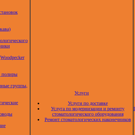
становок
кава)
тологического
дники
(Woodpecker
, полиры
рные группы,
Услуги
гические
Услуги по доставке
Услуга по модернизации и ремонту
товоды
стоматологического оборудования
Ремонт стоматологических наконечников
ние