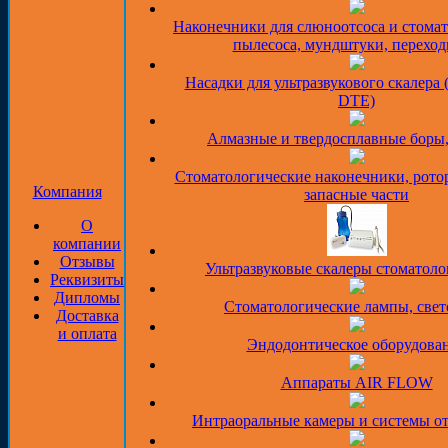
Наконечники для слюноотсоса и стома
пылесоса, мундштуки, перехо
Насадки для ультразвукового скалера 
DTE)
Алмазные и твердосплавные боры
Стоматологические наконечники, рото
Компания
запасные части
О
компании
Отзывы
Ультразвуковые скалеры стоматоло
Реквизиты
Дипломы
Стоматологические лампы, све
Доставка
и оплата
Эндодонтическое оборудова
Аппараты AIR FLOW
Интраоральные камеры и системы о