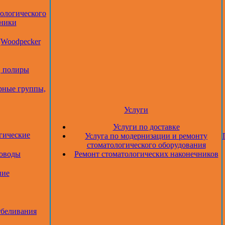
тологического
дники
(Woodpecker
, полиры
рные группы,
Услуги
Услуги по доставке
гические
Услуга по модернизации и ремонту
стоматологического оборудования
товоды
Ремонт стоматологических наконечников
ние
тбеливания