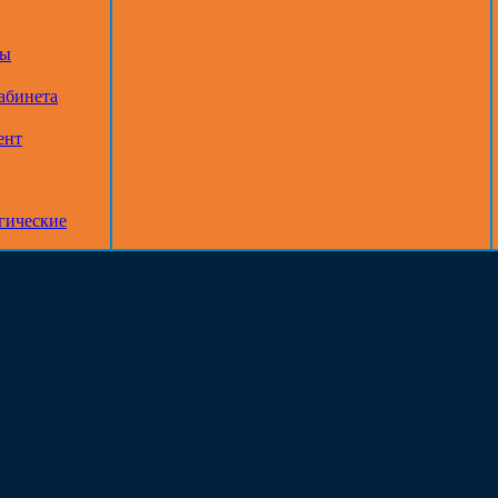
ры
абинета
ент
гические