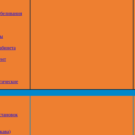
тбеливания
ры
абинета
ент
гические
становок
кава)