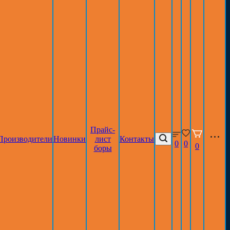
Прайс-
Производители
Новинки
лист
Контакты
0
0
0
боры