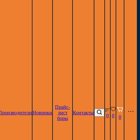
Прайс-
Производители
Новинки
лист
Контакты
0
0
0
боры